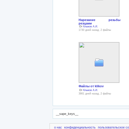
Нарезание резьбы
резцами
От
Клыков А.И.
1730 дней назад, 2 файлы
Файлы от klikov
От
Клыков А.И.
3861 дней назад, 2 файлы
__sape_keys__
о нас
конфиденциальность
пользовательское с