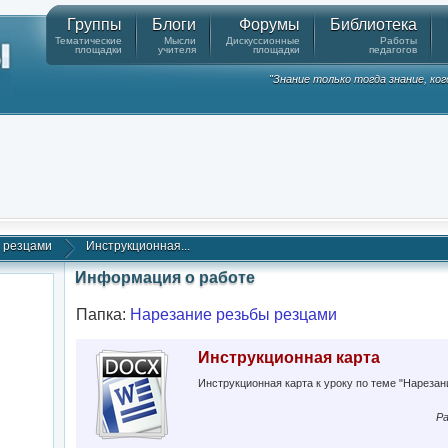
Группы
Блоги
Форумы
Библиотека
Тематические
Мысли
Дискуссионные
Работы
площадки
учителя
площадки
педагогов
"Знание только тогда знание, ко
 резцами
Инструкционная...
Информация о работе
Папка:
Нарезание резьбы резцами
Инструкционная карта
Инструкционная карта к уроку по теме "Нарезан
Ра