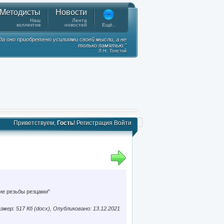
Методисты
Новости
Наш
Лента
коллектив
новостей
Ещё..
гда оно приобретено усилиями своей мысли, а не
только памятью."
Л.Н. Толстой
Приветствуем,
Гость
!
Регистрация
Войти
ие резьбы резцами"
змер: 517 Кб (docx), Опубликовано: 13.12.2021