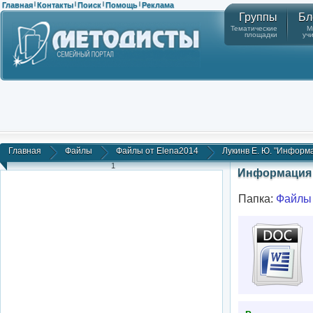
Главная
Контакты
Поиск
Помощь
Реклама
|
|
|
|
Группы
Бл
Тематические
М
площадки
уч
Главная
Файлы
Файлы от Elena2014
Лукинв Е. Ю. "Информа
1
Информация 
Папка:
Файлы 