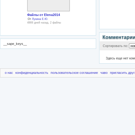
Файлы от Elena2014
От
Лукина Е.Ю.
4869 дней назад, 2 файлы
Комментари
__sape_keys__
Сортировать по:
Здесь еще нет ко
о нас
конфиденциальность
пользовательское соглашение
чаво
пригласить друг