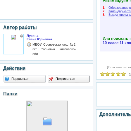
Рекомендуем п
1.
Образование р
2.
Календарно-те
3.
Вокруг света з
Автор работы
Лукина
Или поискать 
Елена Юрьевна
10 класс
11 кл
МБОУ Сосновская сош №2,
пгт. Сосновка Тамбовской
обл.
[Если вместо ска
Действия
1
Поделиться
Подписаться
Папки
Дополнитель