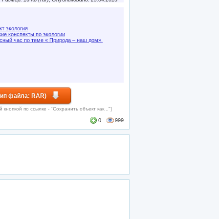
кт экология
кие конспекты по экологии
сный час по теме « Природа – наш дом».
Тип файла: RAR)
кнопкой по ссылке - "Сохранить объект как..."]
0
999