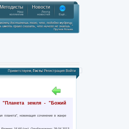
Методисты
Новости
Наш
Лента
коллектив
новостей
Ещё..
наконец достигнешь того, что, подобно мудрецу,
 иметь право сказать, что ничего не знаешь. "
Прутков Козьма
Приветствуем,
Гость
!
Регистрация
Войти
 "Планета земля - "Божий
ая планета", номинация сочинение в жанре
Размер: 16 Кб (rar), Опубликовано: 29.04.2013