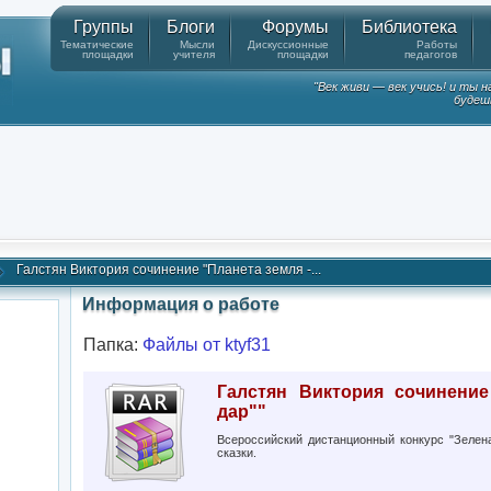
Группы
Блоги
Форумы
Библиотека
Тематические
Мысли
Дискуссионные
Работы
площадки
учителя
площадки
педагогов
"Век живи — век учись! и ты 
будешь
Галстян Виктория сочинение "Планета земля -...
Информация о работе
Папка:
Файлы от ktyf31
Галстян Виктория сочинение
дар""
Всероссийский дистанционный конкурс "Зелен
сказки.