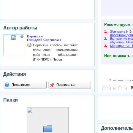
Рекомендуем п
Автор работы
1.
Жакулина И.В.
проектной дея
Вараксин
2.
Выявление мод
Геннадий Сергеевич
обучении. Мет
Пермский краевой институт
3.
Мероприятие:
повышения квалификации
работников образования
Или поискать 
(ПКИПКРО), Пермь
Действия
[Если вместо ска
Поделиться
Подписаться
0
Папки
Дополнитель