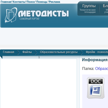
Главная
Контакты
Поиск
Помощь
Реклама
|
|
|
|
Группы
Бл
Тематические
М
площадки
уч
Главная
Файлы
Образовательные ресурсы
Фрейм - психоло
1
Информация 
Папка:
Образо