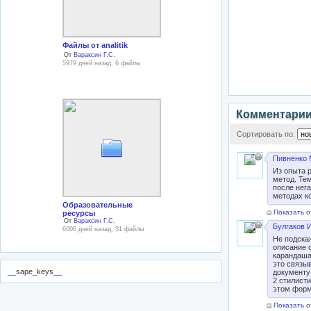
Файлы от analitik
От
Вараксин Г.С.
5979 дней назад, 6 файлы
Комментари
Сортировать по:
Пивненко 
Из опыта 
метод. Те
после нег
методах к
Образовательные
Показать о
ресурсы
От
Вараксин Г.С.
Булгаков И
6006 дней назад, 31 файлы
Не подска
описание 
карандаша
это связы
__sape_keys__
документу
2 стилисти
этом форм
Показать о