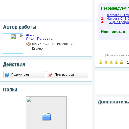
Рекомендуем п
1.
Жагрова СН У
2.
Жагрова С.Н. 
3.
,,Айда в Грецию
Автор работы
Или поискать 
Фокина
Лидия Петровна
МБОУ "СОШ ст. Евсино", Ст.
Евсино
[Если вместо ска
1
Действия
Поделиться
Подписаться
Папки
Дополнитель