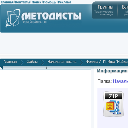
Главная
Контакты
Поиск
Помощь
Реклама
|
|
|
|
Группы
Бл
Тематические
М
площадки
уч
Главная
Файлы
Начальная школа
Фокина Л. П. Игра "Найди 
1
Информация 
Папка:
Начал