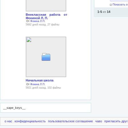
Показать о
1-5
из
14
Внеклассная работа от
Фокиной Л. П.
От
Фокина Л.П.
5882 дней назад, 27 файлы
Начальная школа
От
Фокина Л.П.
5921 дней назад, 102 файлы
__sape_keys__
о нас
конфиденциальность
пользовательское соглашение
чаво
пригласить друг