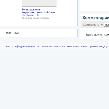
Внеклассные
мероприятия от zbickaya
От
Збицкая Н.Ю.
Комментари
5840 дней назад, 3 файлы
Сортировать по:
__sape_keys__
Здесь еще нет ко
о нас
конфиденциальность
пользовательское соглашение
чаво
пригласить друг