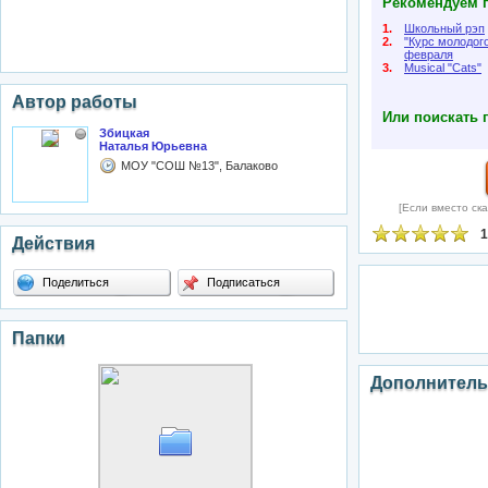
Рекомендуем п
1.
Школьный рэп
2.
"Курс молодого
февраля
3.
Musical "Cats"
Автор работы
Или поискать 
Збицкая
Наталья Юрьевна
МОУ "СОШ №13", Балаково
[Если вместо ска
1
Действия
Поделиться
Подписаться
Папки
Дополнитель