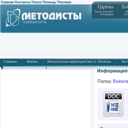
Главная
Контакты
Поиск
Помощь
Реклама
|
|
|
|
Группы
Бл
Тематические
М
площадки
уч
Главная
Файлы
Внеклассные мероприятия от zbickaya
Экст
1
Информация 
Папка:
Внекла