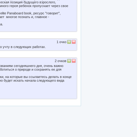
ческая позиция будущего взрослого,
и иного героя ребенок пропускает через свое
ite Panaboard book, ресурс "говорит",
ает многое познать и, главное -
а.
1
очко
о учту в следующих работах.
2
очков
ованиям сегодняшнего дня, очень важно
ботиться о природе и сохранять ее для
ки, на которые вы ссылаетесь делать в конце
жно будет искать начала следующего вида