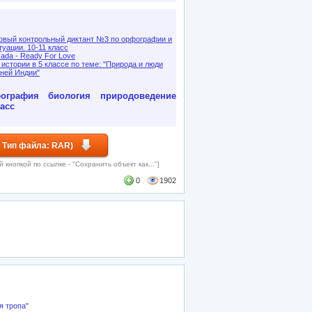
овый контрольный диктант №3 по орфографии и
туации. 10-11 класс
ada - Ready For Love
 истории в 5 классе по теме: "Природа и люди
ней Индии"
еография
биология
природоведение
ласс
 Тип файла: RAR)
кнопкой по ссылке - "Сохранить объект как..."]
0
1902
я тропа"