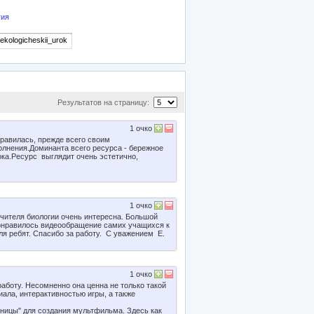
гия
Результатов на страницу:
1
очко
равилась, прежде всего своим
лнения.Доминанта всего ресурса - бережное
ока.Ресурс выглядит очень эстетично,
1
очко
учителя биологии очень интересна. Большой
понравилось видеообращение самих учащихся к
я ребят. Спасибо за работу. С уважением Е.
1
очко
аботу. Несомненно она ценна не только такой
ала, интерактивностью игры, а также
ницы" для создания мультфильма. Здесь как