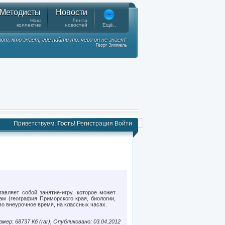
Методисты
Новости
Наш
Лента
коллектив
новостей
Ещё..
от, кто знает, где найти то, чего он не знает"
Георг Зиммель
Приветствуем,
Гость
!
Регистрация
Войти
тавляет собой занятие-игру, которое может
м (география Приморского края, биологии,
во внеурочное время, на классных часах.
змер: 68737 Кб (rar), Опубликовано: 03.04.2012