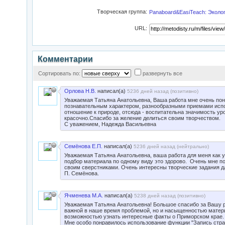
Творческая группа:
Panaboard&EasiTeach: Эколо
URL:
Комментарии
Сортировать по:
развернуть все
Орлова Н.В.
написал(а)
5236 дней назад (
позитивно
)
Уважаемая Татьяна Анатольевна, Ваша работа мне очень пон
познавательным характером, разнообразными приемами испо
отношение к природе, отсюда - воспитательна значимость ур
красочно.Спасибо за желение делиться своим творчеством.
С уважением, Надежда Васильевна
Семёнова Е.П.
написал(а)
5236 дней назад (
нейтрально
)
Уважаемая Татьяна Анатольевна, ваша работа для меня как 
подбор материала по одному виду это здорово. Очень мне 
своим сверстниками. Очень интересны творческие задания дл
П. Семёнова.
Ячменева М.А.
написал(а)
5238 дней назад (
позитивно
)
Уважаемая Татьяна Анатольевна! Большое спасибо за Вашу р
важной в наше время проблемой, но и насыщенностью матери
возможностью узнать интересные факты о Приморском крае.
Мне особо понравилось использование функции "Запись стра