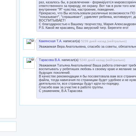
раз, казалось бы, в развлечении - формируется мировоззрен
ответственного за природу, ее охрану. Вот так в роли того ил
внутреннее "Я" чувства, настроение, поведение.
Прекрасно, что Вы использовали различные возможности ПО el
"показывает", "спрашивает", удивляет ребенка, мотивирует, д
ВОСПИТЫВАЕТ!
С благодарностью к Вашему творчеству, Мария Александровн
P.S. Какой же красавец, Ваш амурский тигр. Берегите его!
Камянская Т.А.
написал(а)
5239 дней назад (
нейтрально
)
Уважаемая Вера Анатольевна, спасибо за советы, обязательн
Тарасова В.А.
написал(а)
5240 дней назад (
нейтрально
)
Уважаемая Татьяна Анатольевна! Ваша работа отвечает треб
воспитывать у ребятишек любовь к своему краю и желание за
будущих поколений.
В качестве рекомендации я бы посоветовала вам все странич
файла, тогда навигачия по страницам будет удобнее и не ну
деятельности, все страницы будут идти по-порядку.
Спасибо вам за участие в работе группы.
С уважением, В.А.Тарасова