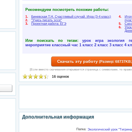
Рекомендуем посмотреть похожие работы:
1.
Биневская Т.Н. Счастливый случай. Игра (3-4 класс)
4.
Итог
2.
"Учись писать эссе"
пунк
3.
Проектная работа: ЕГЭ
5.
Casc
6.
Урок
Древ
Или поискать по тегам:
урок
игра
экология
г
мероприятие
классный час
1 класс
2 класс
3 класс
4 к
Скачать эту работу
(Размер: 68737KB;
[Если вместо скачивания открывается страница с символами, то правой 
16 оценок
Дополнительная информация
Папка:
Экологический урок "Тигрина