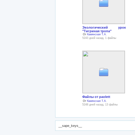
Экологический урок
"Тигриная тропа"
От
Камянская Т.А.
5243 дней назад, 1 файлы
Файлы от paolett
От
Камянская Т.А.
5248 дней назад, 13 файлы
__sape_keys__