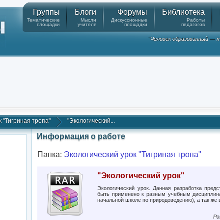
Группы
Блоги
Форумы
Библиотека
Тематические
Мысли
Дискуссионные
Работы
площадки
учителя
площадки
педагогов
"Человек образованный — т
к "Тигриная тропа"
"Экологический...
Информация о работе
Папка:
Экологический урок "Тигриная тропа"
"Экологический урок"
Экологический урок. Данная разработка предс
быть применено к разным учебным дисциплина
начальной школе по природоведению), а так же 
Ра