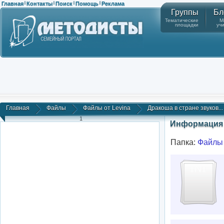
Главная
Контакты
Поиск
Помощь
Реклама
|
|
|
|
Группы
Бл
Тематические
М
площадки
уч
Главная
Файлы
Файлы от Levina
Дракоша в стране звуков...
1
Информация 
Папка:
Файлы 