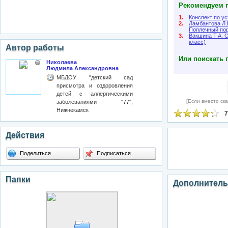
Рекомендуем п
1.
Конспект по у
2.
Ламбантова Л.
Поплечный пор
3.
Вакшина Т.А. 
класс)
Автор работы
Или поискать 
Николаева
Людмила Александровна
МБДОУ "детский сад
присмотра и оздоровления
детей с аллергическими
[Если вместо ска
заболеваниями "77",
Нижнекамск
7
Действия
Поделиться
Подписаться
Папки
Дополнитель