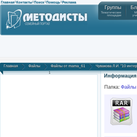
Главная
Контакты
Поиск
Помощь
Реклама
|
|
|
|
Группы
Бл
Тематические
М
площадки
уч
Главная
Файлы
Файлы от mama_61
Чувакова Л.И. "10 инте
1
Информация 
Папка:
Файлы