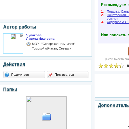
Рекомендуем п
1.
Поделка: Сант
2.
Понятовская Ю
ссылки
3.
Федорова А.С.
Автор работы
Или поискать 
Чувакова
Лариса Ивановна
МОУ "Северская гимназия"
Томской области, Северск
[Если вместо ска
Действия
8
Поделиться
Подписаться
Папки
Дополнитель