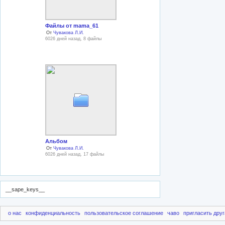
Файлы от mama_61
От
Чувакова Л.И.
6026 дней назад, 8 файлы
Альбом
От
Чувакова Л.И.
6026 дней назад, 17 файлы
__sape_keys__
о нас
конфиденциальность
пользовательское соглашение
чаво
пригласить друг