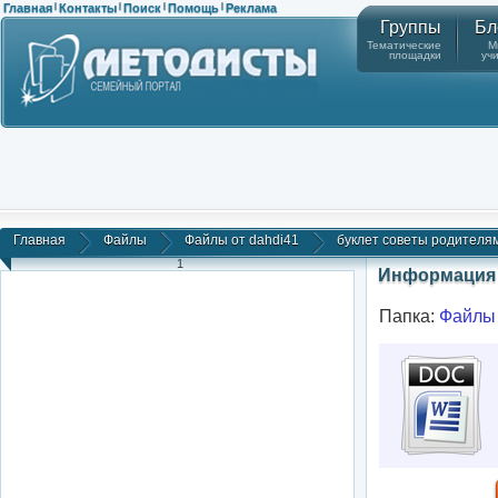
Главная
Контакты
Поиск
Помощь
Реклама
|
|
|
|
Группы
Бл
Тематические
М
площадки
уч
Главная
Файлы
Файлы от dahdi41
буклет советы родителям.
1
Информация 
Папка:
Файлы 