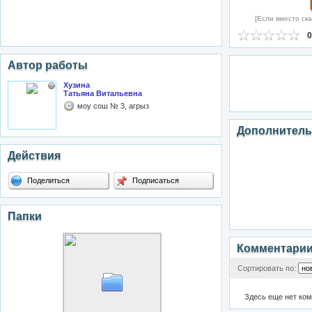
[Если вместо ска
0
Автор работы
Хузина
Татьяна Витальевна
моу сош № 3, агрыз
Дополнитель
Действия
Поделиться
Подписаться
Папки
Комментари
Сортировать по:
Здесь еще нет ко