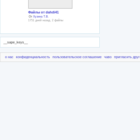
Файлы от dahdi41
От
Хузина Т.В.
1751 дней назад, 2 файлы
__sape_keys__
о нас
конфиденциальность
пользовательское соглашение
чаво
пригласить друг