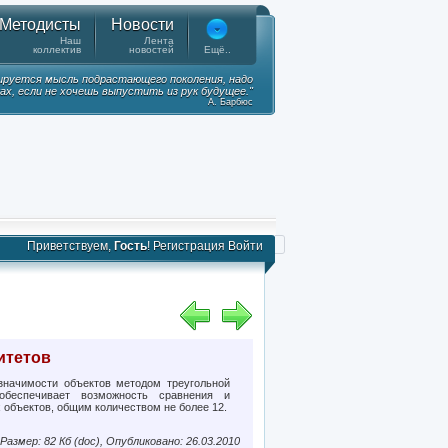
Методисты
Новости
Наш
Лента
коллектив
новостей
Ещё..
ируется мысль подрастающего поколения, надо
ках, если не хочешь выпустить из рук будущее."
А. Барбюс
Приветствуем,
Гость
!
Регистрация
Войти
итетов
значимости объектов методом треугольной
обеспечивает возможность сравнения и
 объектов, общим количеством не более 12.
Размер: 82 Кб (doc), Опубликовано: 26.03.2010