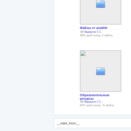
Файлы от analitik
От
Вараксин Г.С.
5981 дней назад, 6 файлы
Образовательные
ресурсы
От
Вараксин Г.С.
6007 дней назад, 31 файлы
__sape_keys__