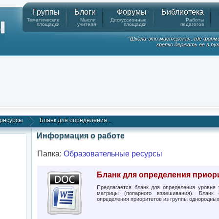
Группы
Блоги
Форумы
Библиотека
Тематические
Мысли
Дискуссионные
Работы
площадки
учителя
площадки
педагогов
"Школа-это мастерская, где форм
крепко держать ее в ру
ресурсы
Бланк для определения...
Информация о работе
Папка:
Образовательные ресурсы
Бланк для определения приор
Предлагается бланк для определения уровня 
матрицы (попарного взвешивания). Бланк 
определения приоритетов из группы однородных