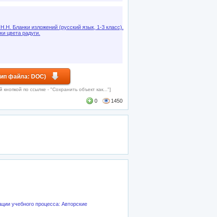
 Н.Н. Бланки изложений (русский язык, 1-3 класс).
ки цвета радуги.
Тип файла: DOC)
кнопкой по ссылке - "Сохранить объект как..."]
0
1450
ации учебного процесса: Авторские