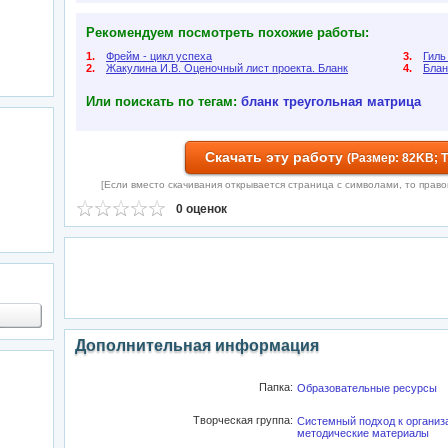
Рекомендуем посмотреть похожие работы:
1.
Фрейм - цикл успеха
3.
Гиль
2.
Жакулина И.В. Оценочный лист проекта. Бланк
4.
Блан
Или поискать по тегам:
бланк
треугольная матрица
Скачать эту работу
(Размер: 82KB; 
[Если вместо скачивания открывается страница с символами, то правой 
0 оценок
Дополнительная информация
Папка:
Образовательные ресурсы
Творческая группа:
Системный подход к организ
методические материалы