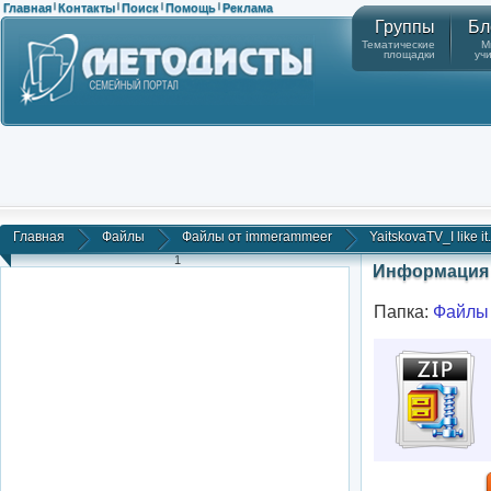
Главная
Контакты
Поиск
Помощь
Реклама
|
|
|
|
Группы
Бл
Тематические
М
площадки
уч
Главная
Файлы
Файлы от immerammeer
YaitskovaTV_I like it.
1
Информация 
Папка:
Файлы