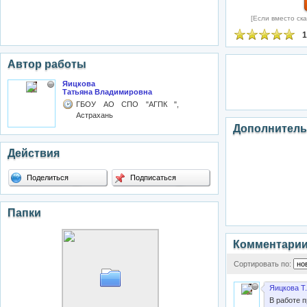
[Если вместо ска
1
Автор работы
Яицкова
Татьяна Владимировна
ГБОУ АО СПО "АГПК ",
Астрахань
Дополнитель
Действия
Поделиться
Подписаться
Папки
Комментари
Сортировать по:
Яицкова Т.
В работе 