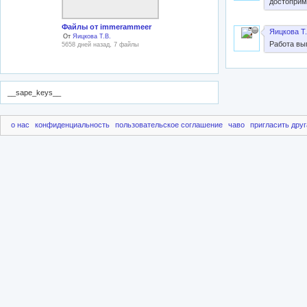
достоприм
Файлы от immerammeer
Яицкова Т.
От
Яицкова Т.В.
Работа вып
5658 дней назад, 7 файлы
__sape_keys__
о нас
конфиденциальность
пользовательское соглашение
чаво
пригласить друг