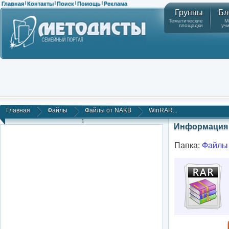
Главная
Контакты
Поиск
Помощь
Реклама
|
|
|
|
Группы
Бл
Тематические
М
площадки
уч
Главная
Файлы
Файлы от NAKB
WinRAR...
1
Информация 
Папка:
Файлы