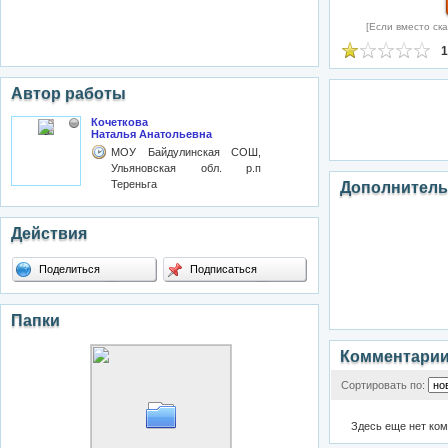
[Если вместо ска
1
Автор работы
Кочеткова
Наталья Анатольевна
МОУ Байдулинская СОШ,
Ульяновская обл. р.п
Тереньга
Дополнитель
Действия
Поделиться
Подписаться
Папки
Комментари
Сортировать по:
Здесь еще нет ко