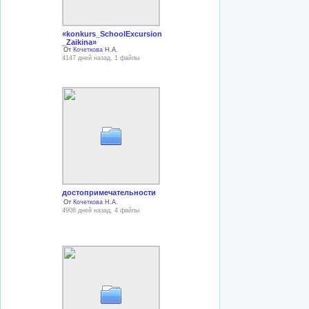
«konkurs_SchoolExcursion
_Zaikina»
От
Кочеткова Н.А.
4147 дней назад, 1 файлы
достопримечательности
От
Кочеткова Н.А.
4908 дней назад, 4 файлы