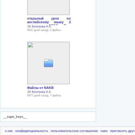
открытый урок по
английскому языку 2
класс по ФГОСу Тер-
От
Кочеткова Н.А.
минасовой
4911 дней назад, 2 файлы
Файлы от NAKB
От
Кочеткова Н.А.
5977 дней назад, 7 файлы
__sape_keys__
о нас
конфиденциальность
пользовательское соглашение
чаво
пригласить друг