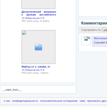
Дитактический материал
к урокам английского
языка
От
Войцеховская Н.В.
5907 дней назад, 18 файлы
Комментари
Сортировать по:
Мехоношин
Спасибо! 
Файлы от v_natalia_vl
От
Войцеховская Н.В.
5929 дней назад, 1 файлы
__sape_keys__
о нас
конфиденциальность
пользовательское соглашение
чаво
пригласить друг