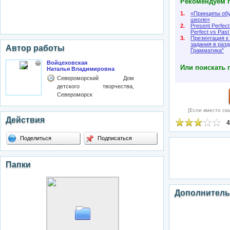
Рекомендуем п
1.
«Принципы обу
школе»
2.
Present Perfect
Perfect vs Past
3.
Презентация к 
задания в разд
Автор работы
Грамматика"
Войцеховская
Или поискать 
Наталья Владимировна
Североморский Дом
детского творчества,
Североморск
[Если вместо ска
Действия
4
Поделиться
Подписаться
Папки
Дополнитель