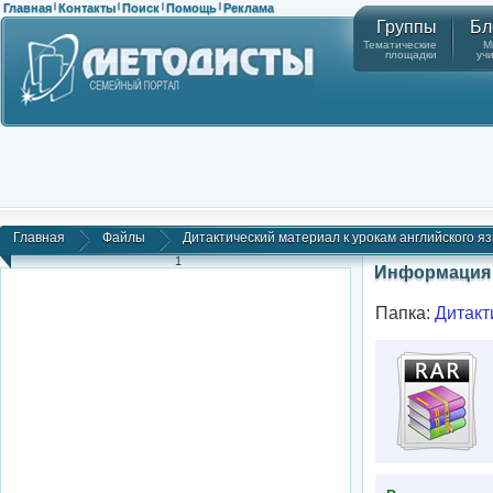
Главная
Контакты
Поиск
Помощь
Реклама
|
|
|
|
Группы
Бл
Тематические
М
площадки
уч
Главная
Файлы
Дитактический материал к урокам английского я
1
Информация 
Папка:
Дитакт