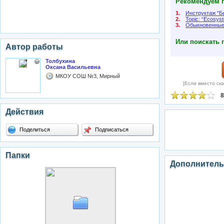
Рекомендуем п
1.
Инструктаж "Б
2.
Topic: “Ecosyst
3.
Обыкновенные
Или поискать 
Автор работы
Толбухина
Оксана Васильевна
МКОУ СОШ №3, Мирный
[Если вместо ска
8
Действия
Поделиться
Подписаться
Папки
Дополнитель