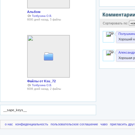
Альбом
Комментари
От
Толбухина О.В.
6000 дней назад, 5 файлы
Сортировать по:
Полушкина
Хороший к
Александр
Хорошая р
Файлы от Ksu_72
От
Толбухина О.В.
6006 дней назад, 2 файлы
__sape_keys__
о нас
конфиденциальность
пользовательское соглашение
чаво
пригласить друг