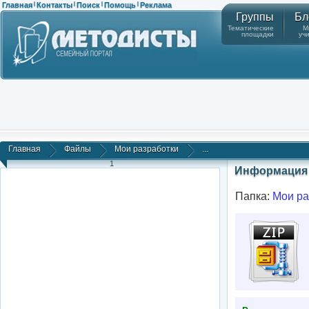
Главная
Контакты
Поиск
Помощь
Реклама
|
|
|
|
Группы
Бл
Тематические
М
площадки
уч
Главная
Файлы
Мои разработки
...
1
Информация 
Папка:
Мои ра