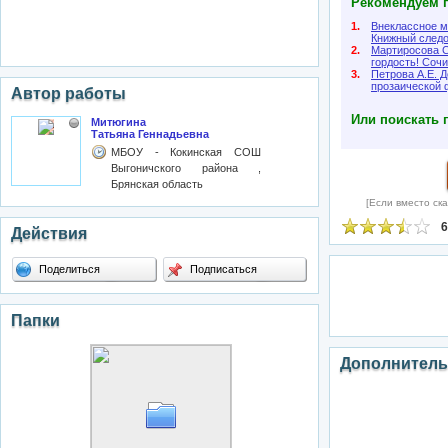
Рекомендуем п
1.
Внеклассное м
Книжный следо
2.
Мартиросова С
гордость! Сочи
3.
Петрова А.Е. 
прозаической
Автор работы
Или поискать 
Митюгина
Татьяна Геннадьевна
МБОУ - Кокинская СОШ
Выгоничского района ,
Брянская область
[Если вместо ска
6
Действия
Поделиться
Подписаться
Папки
Дополнитель