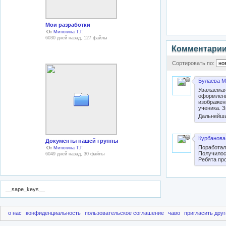
Мои разработки
От
Митюгина Т.Г.
6030 дней назад, 127 файлы
Комментари
Сортировать по:
Булаева М
Уважаемая
оформлени
изображени
ученика. 
Дальнейши
Курбанова
Документы нашей группы
Поработал
От
Митюгина Т.Г.
Получилос
6049 дней назад, 30 файлы
Ребята пр
__sape_keys__
о нас
конфиденциальность
пользовательское соглашение
чаво
пригласить друг