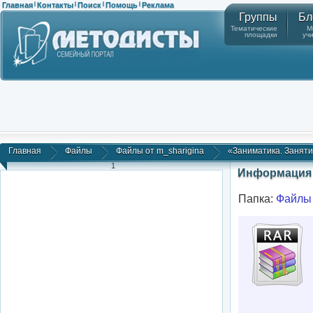
Главная
Контакты
Поиск
Помощь
Реклама
|
|
|
|
Группы
Бл
Тематические
М
площадки
уч
Главная
Файлы
Файлы от m_sharigina
«Заниматика. Заняти
1
Информация 
Папка:
Файлы 