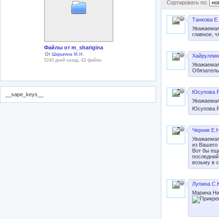
Сортировать по:
Танкова Е.
Уважаемая
главное, 
Файлы от m_sharigina
От
Шарыгина М.Н.
Хайруллин
5240 дней назад, 42 файлы
Уважаемая
Обязатель
Юсупова Р
__sape_keys__
Уважаемая
Юсупова Р
Черник Е.Н
Уважаемая
из Вашего
Вот бы еще
последний
возьму в 
Лупина С.
Марина Ни