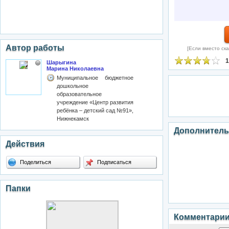
Автор работы
[Если вместо ска
1
Шарыгина
Марина Николаевна
Муниципальное бюджетное
дошкольное
образовательное
учреждение «Центр развития
ребёнка – детский сад №91»,
Нижнекамск
Дополнитель
Действия
Поделиться
Подписаться
Папки
Комментари