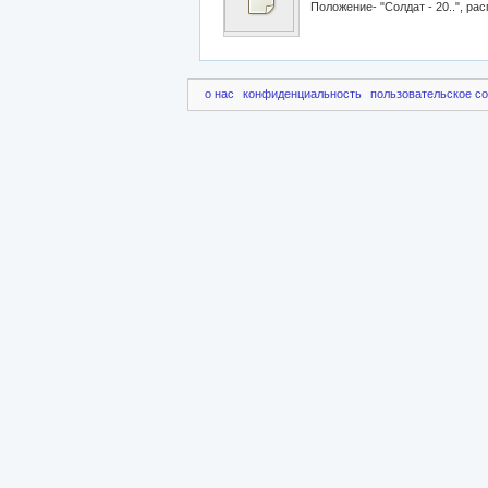
Положение- "Солдат - 20..", ра
о нас
конфиденциальность
пользовательское с