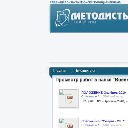
Главная
Контакты
Поиск
Помощь
Реклама
|
|
|
|
Главная
Библиотека
Просмотр работ в папке "Воен
ПОЛОЖЕНИЕ-Орлёнок-2010
От
Иванов А.А.
| 5740 дней назад
ПОЛОЖЕНИЕ-Орлёнок-2010, игра 
Положение- "Солдат - 20..."
От
Иванов А.А.
| 5740 дней назад