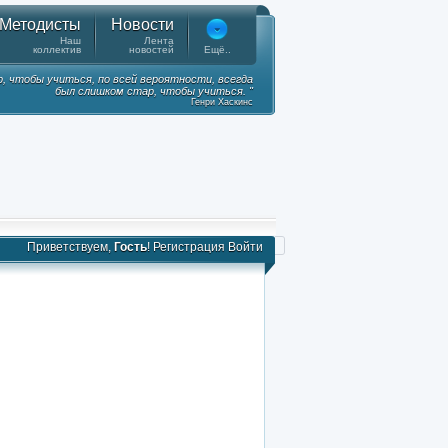
Методисты
Новости
Наш
Лента
коллектив
новостей
Ещё..
, чтобы учиться, по всей вероятности, всегда
был слишком стар, чтобы учиться. "
Генри Хаскинс
Приветствуем,
Гость
!
Регистрация
Войти