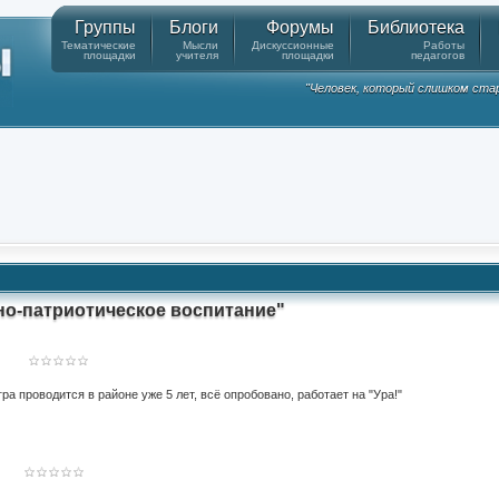
Группы
Блоги
Форумы
Библиотека
Тематические
Мысли
Дискуссионные
Работы
площадки
учителя
площадки
педагогов
"Человек, который слишком стар
но-патриотическое воспитание"
проводится в районе уже 5 лет, всё опробовано, работает на "Ура!"