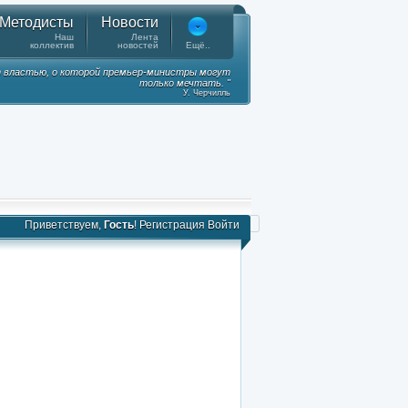
Методисты
Новости
Наш
Лента
коллектив
новостей
Ещё..
 властью, о которой премьер-министры могут
только мечтать. "
У. Черчилль
Приветствуем,
Гость
!
Регистрация
Войти