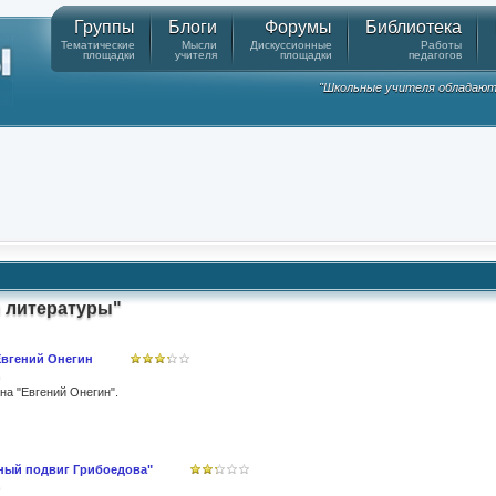
Группы
Блоги
Форумы
Библиотека
Тематические
Мысли
Дискуссионные
Работы
площадки
учителя
площадки
педагогов
"Школьные учителя обладают
и литературы"
Евгений Онегин
на "Евгений Онегин".
нный подвиг Грибоедова"