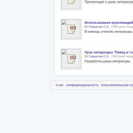
Презентация к уроку литерату
Использование мультимедий
От
Саврасова С.А.
| 5983 дней назад
В помощь учителю литературы.
Урок литературы "Певец и гла
От
Саврасова С.А.
| 5983 дней назад
Разработка урока литературы.
о нас
конфиденциальность
пользовательское с