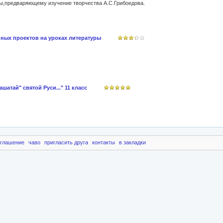
ры,предваряющему изучение творчества А.С.Грибоедова.
ных проектов на уроках литературы
шатай" святой Руси..." 11 класс
оглашение
чаво
пригласить друга
контакты
в закладки