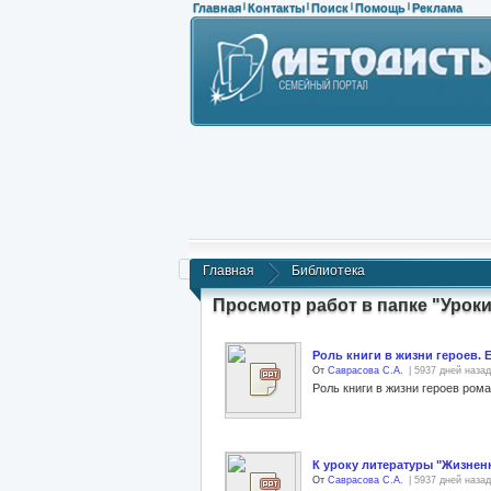
Главная
Контакты
Поиск
Помощь
Реклама
|
|
|
|
Главная
Библиотека
Просмотр работ в папке "Урок
Роль книги в жизни героев. 
От
Саврасова С.А.
| 5937 дней назад
Роль книги в жизни героев рома
К уроку литературы "Жизне
От
Саврасова С.А.
| 5937 дней назад