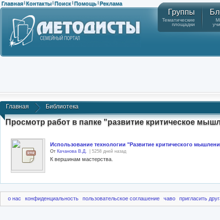
Главная
Контакты
Поиск
Помощь
Реклама
|
|
|
|
Группы
Бл
Тематические
М
площадки
уч
Главная
Библиотека
Просмотр работ в папке "развитие критическое мышл
Использование технологии "Развитие критического мышления 
От
Качанова В.Д.
| 5258 дней назад
К вершинам мастерства.
о нас
конфиденциальность
пользовательское соглашение
чаво
пригласить друг