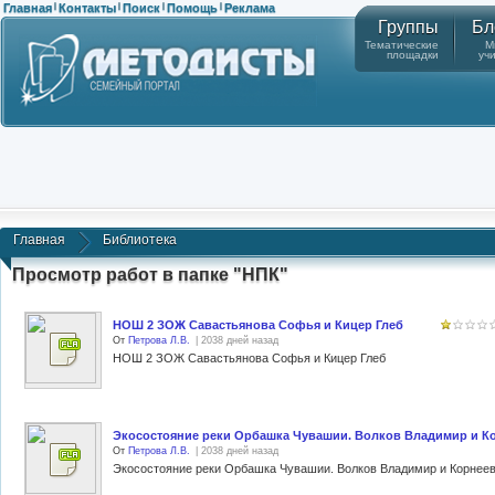
Главная
Контакты
Поиск
Помощь
Реклама
|
|
|
|
Группы
Бл
Тематические
М
площадки
уч
Главная
Библиотека
Просмотр работ в папке "НПК"
НОШ 2 ЗОЖ Савастьянова Софья и Кицер Глеб
От
Петрова Л.В.
| 2038 дней назад
НОШ 2 ЗОЖ Савастьянова Софья и Кицер Глеб
Экосостояние реки Орбашка Чувашии. Волков Владимир и К
От
Петрова Л.В.
| 2038 дней назад
Экосостояние реки Орбашка Чувашии. Волков Владимир и Корнее