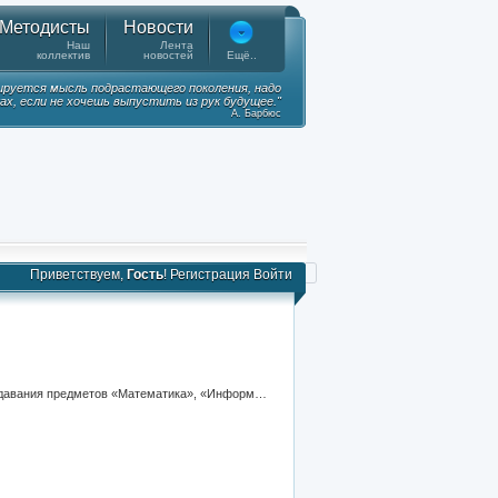
Методисты
Новости
Наш
Лента
коллектив
новостей
Ещё..
ируется мысль подрастающего поколения, надо
ках, если не хочешь выпустить из рук будущее."
А. Барбюс
Приветствуем,
Гость
!
Регистрация
Войти
Этот сайт создавался для представления всем заинтересованным лицам материалов, накопленных в процессе преподавания предметов «Математика», «Информатика» обмена опытом, учета Ваших предолжений и пожеланий, так же популяризации методик преподавания предметов в среднем профессиональном образовании (СПО) с помощью всемирной паутины Интернет.