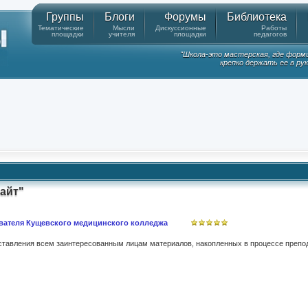
Группы
Блоги
Форумы
Библиотека
Тематические
Мысли
Дискуссионные
Работы
площадки
учителя
площадки
педагогов
"Школа-это мастерская, где форм
крепко держать ее в ру
айт"
вателя Кущевского медицинского колледжа