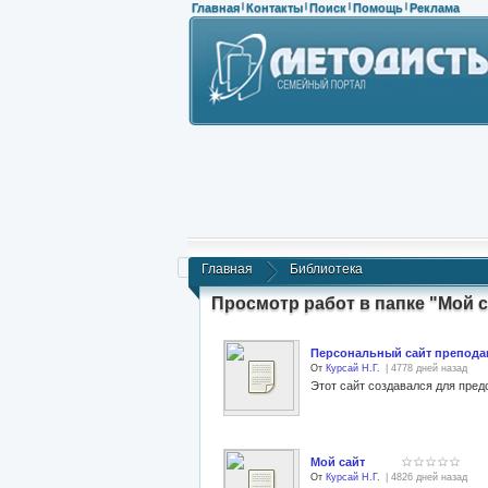
Главная
Контакты
Поиск
Помощь
Реклама
|
|
|
|
Главная
Библиотека
Просмотр работ в папке "Мой с
Персональный сайт препода
От
Курсай Н.Г.
| 4778 дней назад
Мой сайт
От
Курсай Н.Г.
| 4826 дней назад