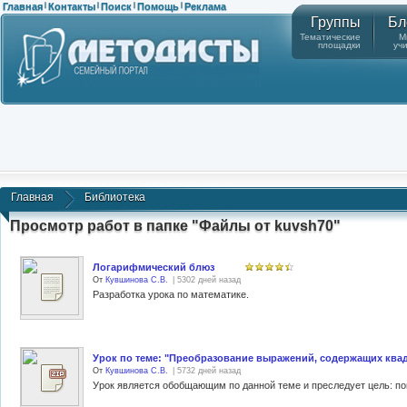
Главная
Контакты
Поиск
Помощь
Реклама
|
|
|
|
Группы
Бл
Тематические
М
площадки
уч
Главная
Библиотека
Просмотр работ в папке "Файлы от kuvsh70"
Логарифмический блюз
От
Кувшинова С.В.
| 5302 дней назад
Разработка урока по математике.
Урок по теме: "Преобразование выражений, содержащих ква
От
Кувшинова С.В.
| 5732 дней назад