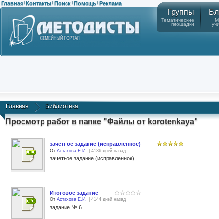
Главная
Контакты
Поиск
Помощь
Реклама
|
|
|
|
Группы
Бл
Тематические
М
площадки
уч
Главная
Библиотека
Просмотр работ в папке "Файлы от korotenkaya"
зачетное задание (исправленное)
От
Астахова Е.И.
| 4136 дней назад
зачетное задание (исправленное)
Итоговое задание
От
Астахова Е.И.
| 4144 дней назад
задание № 6