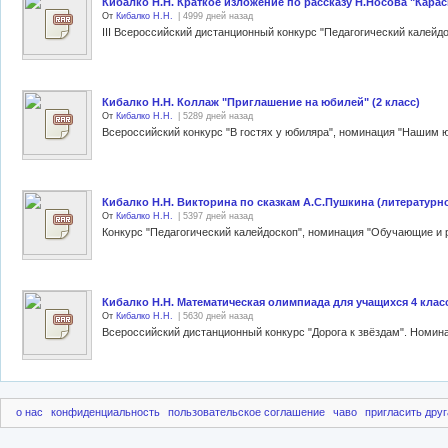
Кибалко Н.Н. Краткое изложение по рассказу Н.Носова "Караси
От
Кибалко Н.Н.
| 4999 дней назад
III Всероссийский дистанционный конкурс "Педагогический калейд
Кибалко Н.Н. Коллаж "Приглашение на юбилей" (2 класс)
От
Кибалко Н.Н.
| 5289 дней назад
Кибалко Н.Н. Викторина по сказкам А.С.Пушкина (литературное
От
Кибалко Н.Н.
| 5397 дней назад
Конкурс "Педагогический калейдоскоп", номинация "Обучающие и 
Кибалко Н.Н. Математическая олимпиада для учащихся 4 клас
От
Кибалко Н.Н.
| 5630 дней назад
о нас
конфиденциальность
пользовательское соглашение
чаво
пригласить друг