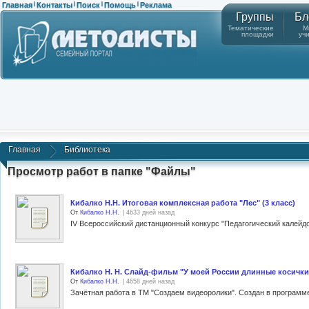
Главная
Контакты
Поиск
Помощь
Реклама
|
|
|
|
Группы
Бл
Тематические
М
площадки
уч
Главная
Библиотека
Просмотр работ в папке "Файлы"
Кибалко Н.Н. Итоговая комплексная работа "Лес" (3 класс)
От
Кибалко Н.Н.
| 4633 дней назад
Кибалко Н. Н. Слайд-фильм "У моей России длинные косички" 
От
Кибалко Н.Н.
| 4658 дней назад