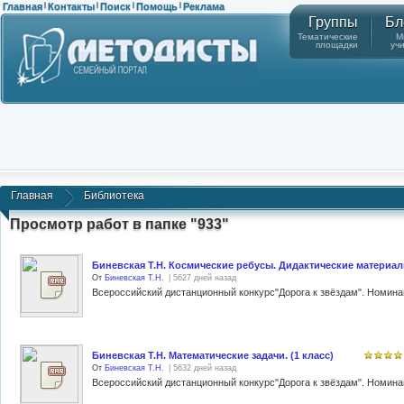
Главная
Контакты
Поиск
Помощь
Реклама
|
|
|
|
Группы
Бл
Тематические
М
площадки
уч
Главная
Библиотека
Просмотр работ в папке "933"
Биневская Т.Н. Космические ребусы. Дидактические материалы
От
Биневская Т.Н.
| 5627 дней назад
Биневская Т.Н. Математические задачи. (1 класс)
От
Биневская Т.Н.
| 5632 дней назад