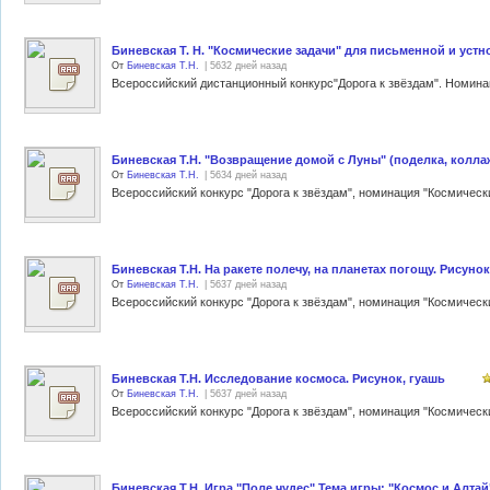
Биневская Т. Н. "Космические задачи" для письменной и устно
От
Биневская Т.Н.
| 5632 дней назад
Биневская Т.Н. "Возвращение домой с Луны" (поделка, колла
От
Биневская Т.Н.
| 5634 дней назад
Биневская Т.Н. На ракете полечу, на планетах погощу. Рисунок
От
Биневская Т.Н.
| 5637 дней назад
Биневская Т.Н. Исследование космоса. Рисунок, гуашь
От
Биневская Т.Н.
| 5637 дней назад
Биневская Т.Н. Игра "Поле чудес" Тема игры: "Космос и Алтай"