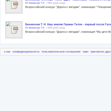
От
Биневская Т.Н.
| 5642 дней назад
Биневская Т. Н. Наш земляк Герман Титов - первый после Гага
От
Биневская Т.Н.
| 5649 дней назад
о нас
конфиденциальность
пользовательское соглашение
чаво
пригласить друг