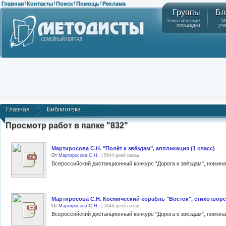
Главная
Контакты
Поиск
Помощь
Реклама
|
|
|
|
Группы
Бл
Тематические
М
площадки
уч
Главная
Библиотека
Просмотр работ в папке "832"
Мартиросова С.Н. "Полёт к звёздам", аппликация (1 класс)
От
Мартиросова С.Н.
| 5644 дней назад
Мартиросова С.Н. Космический корабль "Восток", стихотворен
От
Мартиросова С.Н.
| 5644 дней назад