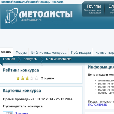
Главная
Контакты
Поиск
Помощь
Реклама
|
|
|
|
Группы
Бл
Тематические
М
площадки
уч
Меню
Форум
Библиотека конкурса
Публикации
Коммента
Главная
Конкурсы
Mein Wunschzettel
1
Информация
Рейтинг конкурса
Цель и задачи кон
2 оценок
активизаци
развитие тв
развитие ин
развитие п
Карточка конкурса
предоставл
Время проведения: 01.12.2014 - 25.12.2014
Продукт: рисунок - 
ПОЛОЖЕНИЕ
Руководитель конкурса
Зотова