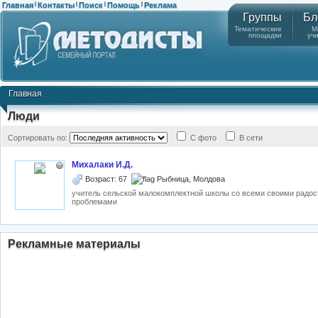
Главная
Контакты
Поиск
Помощь
Реклама
|
|
|
|
Группы
Бл
Тематические
М
площадки
уч
Главная
Люди
Сортировать по:
С фото
В сети
Михалаки И.Д.
Возраст: 67
Рыбница, Молдова
учитель сельской малокомплектной школы со всеми своими радос
проблемами
Рекламные материалы