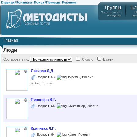
Главная
Контакты
Поиск
Помощь
Реклама
|
|
|
|
Группы
Бл
Тематические
М
площадки
уч
Главная
Люди
Сортировать по:
С фото
В сети
Янгиров Д.Д.
Возраст: 63
Тугузлы, Россия
люблю теннис
Поповцев В.Г.
Возраст: 65
Сыктывкар, Россия
Крапивка Л.П.
Возраст: 64
Канск, Россия