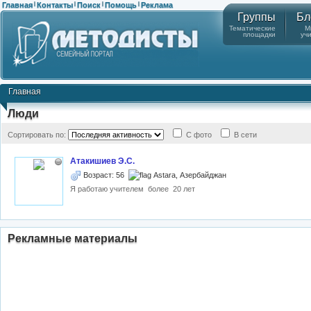
Главная
Контакты
Поиск
Помощь
Реклама
|
|
|
|
Группы
Бл
Тематические
М
площадки
уч
Главная
Люди
Сортировать по:
С фото
В сети
Атакишиев Э.С.
Возраст: 56
Astara, Азербайджан
Я работаю учителем более 20 лет
Рекламные материалы