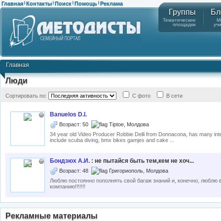
Главная
Контакты
Поиск
Помощь
Реклама
|
|
|
|
Группы
Бл
Тематические
М
площадки
уч
Главная
Люди
Сортировать по:
С фото
В сети
Banuelos D.I.
Возраст: 50
Tiptoe, Молдова
34 year old Video Producer Robbie Delli from Donnacona, has many int
include scuba diving, bmx bikes gamjes and cake ...
Бондзюх А.И.
: не пытайся быть тем,кем не хоч...
Возраст: 48
Григориополь, Молдова
Люблю постоянно пополнять свой багаж знаний и, конечно, люблю
компанию!!!!!!!
Рекламные материалы