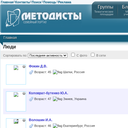
Главная
Контакты
Поиск
Помощь
Реклама
|
|
|
|
Группы
Бл
Тематические
М
площадки
уч
Главная
Люди
Сортировать по:
С фото
В сети
Фокин Д.В.
Возраст: 45
Шатки, Россия
Коловрат-бутенко Ю.А.
Возраст: 47
Змиев, Украина
Волошин И.А.
Возраст: 46
Екатеринбург, Россия