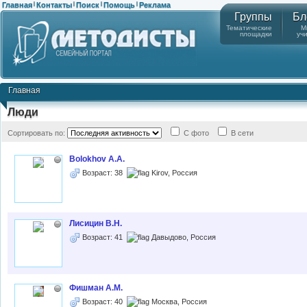
Главная
Контакты
Поиск
Помощь
Реклама
|
|
|
|
Группы
Бл
Тематические
М
площадки
уч
Главная
Люди
Сортировать по:
С фото
В сети
Bolokhov A.A.
Возраст: 38
Kirov, Россия
Лисицин В.Н.
Возраст: 41
Давыдово, Россия
Фишман А.М.
Возраст: 40
Москва, Россия