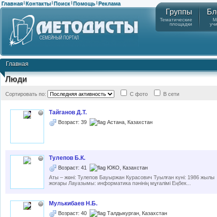
Главная
Контакты
Поиск
Помощь
Реклама
|
|
|
|
Группы
Бл
Тематические
М
площадки
уч
Главная
Люди
Сортировать по:
С фото
В сети
Тайганов Д.Т.
Возраст: 39
Астана, Казахстан
Тулепов Б.К.
Возраст: 41
ЮКО, Казахстан
Аты – жөні: Тулепов Бауыржан Курасович Туылған күні: 1986 жылы 8
жоғары Лауазымы: информатика пәнінің мұғалімі Еңбек...
Мулькибаев Н.Б.
Возраст: 40
Талдыкурган, Казахстан