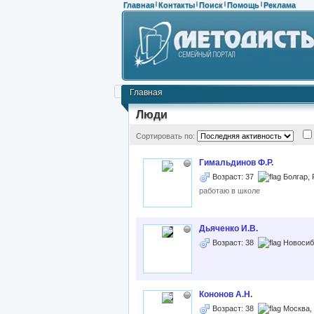
Главная
Контакты
Поиск
Помощь
Реклама
|
|
|
|
Главная
Люди
Сортировать по:
Гимальдинов Ф.Р.
Возраст: 37
Болгар, 
работаю в школе
Дьяченко И.В.
Возраст: 38
Новосиб
Кононов А.Н.
Возраст: 38
Москва,