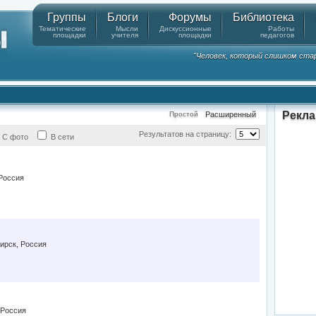
Группы
Блоги
Форумы
Библиотека
Тематические
Мысли
Дискуссионные
Работы
площадки
учителя
площадки
педагогов
"Человек, который слишком стар
Рекл
Простой
Расширенный
Результатов на страницу:
С фото
В сети
Россия
ирск, Россия
 Россия