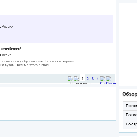
, Россия
 неизбежен!
 Россия
станционному образованию Кафедры истории и
их вузов. Помимо этого я явля...
1
2
3
4
Обзо
По по
По во
По ст