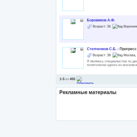
Боровиков А.Ф.
Возраст: 36
Воронеж
Степченков С.Б.
: Прогресс
Возраст: 38
Москва,
Я являюсь специалистом по ди
политологии одного из московск
1-5
из
455
Рекламные материалы