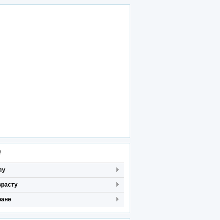
р
лу
зрасту
ране