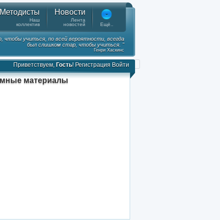
Методисты
Новости
Наш
Лента
коллектив
новостей
Ещё..
, чтобы учиться, по всей вероятности, всегда
был слишком стар, чтобы учиться. "
Генри Хаскинс
Приветствуем,
Гость
!
Регистрация
Войти
амные материалы