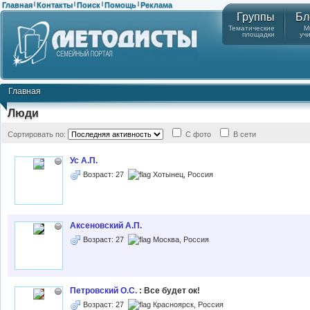
Главная
Контакты
Поиск
Помощь
Реклама
|
|
|
|
Группы
Бл
Тематические
М
площадки
уч
Главная
Люди
Сортировать по:
С фото
В сети
Ус А.П.
Возраст: 27
Хотынец, Россия
Аксеновский А.П.
Возраст: 27
Москва, Россия
Петровский О.С.
: Все будет ок!
Возраст: 27
Красноярск, Россия