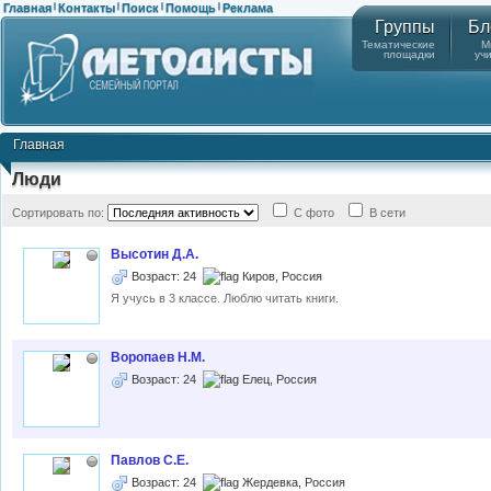
Главная
Контакты
Поиск
Помощь
Реклама
|
|
|
|
Группы
Бл
Тематические
М
площадки
уч
Главная
Люди
Сортировать по:
С фото
В сети
Высотин Д.А.
Возраст: 24
Киров, Россия
Я учусь в 3 классе. Люблю читать книги.
Воропаев Н.М.
Возраст: 24
Елец, Россия
Павлов С.Е.
Возраст: 24
Жердевка, Россия