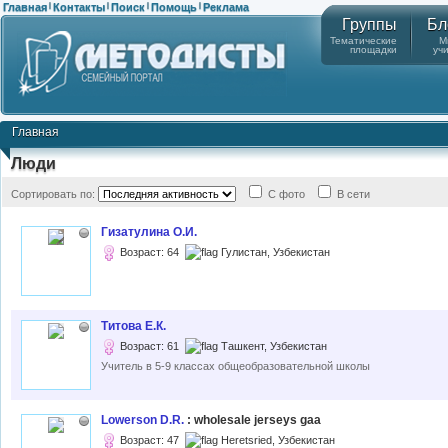
Главная
Контакты
Поиск
Помощь
Реклама
|
|
|
|
Группы
Бл
Тематические
М
площадки
уч
Главная
Люди
Сортировать по:
С фото
В сети
Гизатулина О.И.
Возраст: 64
Гулистан, Узбекистан
Титова Е.К.
Возраст: 61
Ташкент, Узбекистан
Учитель в 5-9 классах общеобразовательной школы
Lowerson D.R.
: wholesale jerseys gaa
Возраст: 47
Heretsried, Узбекистан