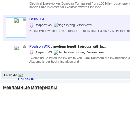
Electrical Linesworker Donovan Turnipseed from 100 Mile House, spend
hobbies and interests for example towards the elde...
Bello C.J.
Возраст: 45
Seyring, Узбекистан
Hi, everybody! I'm Turkish female :). I really love Family Guy! Here is m
Poulson W.P.
: medium length haircuts with la...
Возраст: 43
Norton Lindsey, Узбекистан
I would like to introduce myself to you, I am Tammera but my husband doesn
Alabama is our beginning place and ...
1-5
из
32
Рекламные материалы