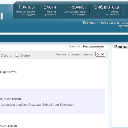
Группы
Блоги
Форумы
Библиотека
Тематические
Мысли
Дискуссионные
Работы
площадки
учителя
площадки
педагогов
"Век живи — век учись! и ты 
будешь
Рекл
Простой
Расширенный
Результатов на страницу:
С фото
В сети
 Кыргызстан
n, Кыргызстан
I'm a student studying Graduate School from Selmeston,
 Кыргызстан