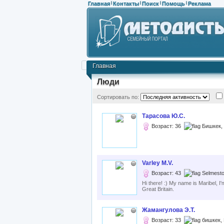
Главная
Контакты
Поиск
Помощь
Реклама
|
|
|
|
Главная
Люди
Сортировать по:
Тарасова Ю.С.
Возраст: 36
Бишкек,
Varley M.V.
Возраст: 43
Selmesto
Hi there! :) My name is Maribel, 
Great Britain.
Жамангулова Э.Т.
Возраст: 33
бишкек,