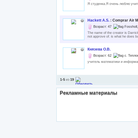
Я студенка.Я очень люблю учи
Hackett A.S.
: Comprar Air 
Возраст: 47
Fossholl
The name of the creator is Darrick
not approve of. is what he does bu
Князева О.В.
Возраст: 62
с. Тепло
учитель математики и информа
1-5
из
19
Рекламные материалы