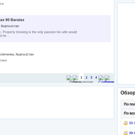
тся
Max 90 Baratas
, Кыргызстан
. Property brewing is the only passion his wife would
t he ...
ключенка, Кыргызстан
тики
1
2
3
4
Обзо
По по
По во
33-
39-