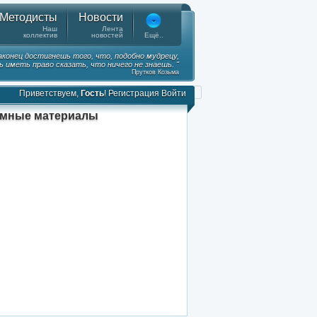
Методисты
Новости
Наш
Лента
коллектив
новостей
Ещё..
наконец достигнешь того, что, подобно мудрецу,
 иметь право сказать, что ничего не знаешь. "
Прутков Козьма
Приветствуем,
Гость
!
Регистрация
Войти
амные материалы