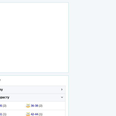
р
лу
зрасту
35
(2)
36-38
(2)
41
(1)
42-44
(1)