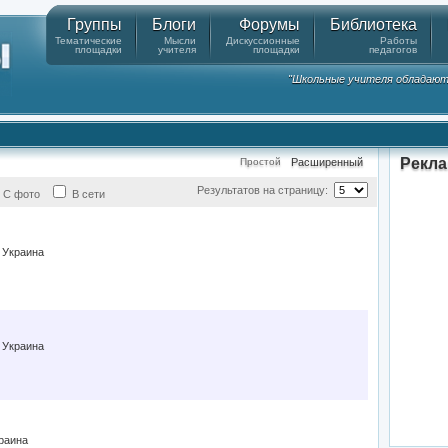
Группы
Блоги
Форумы
Библиотека
Тематические
Мысли
Дискуссионные
Работы
площадки
учителя
площадки
педагогов
"Школьные учителя обладают
Рекл
Простой
Расширенный
Результатов на страницу:
С фото
В сети
 Украина
 Украина
раина