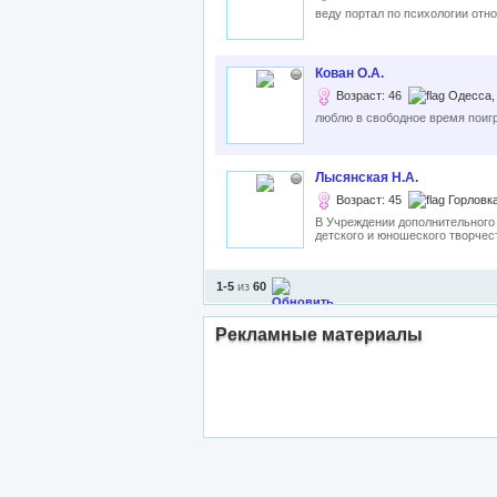
веду портал по психологии отн
Кован О.А.
Возраст: 46
Одесса,
люблю в свободное время поиг
Лысянская Н.А.
Возраст: 45
Горловка
В Учреждении дополнительного
детского и юношеского творчест
1-5
из
60
Рекламные материалы