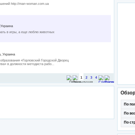
ошений http://man-woman.com.ua
 Украина
рать в игры, а еще люблю животных
, Украина
 образования «Горловский Городской Дворец
ва» в должности методиста рабо...
1
2
3
4
Обзо
По по
По во
По ст