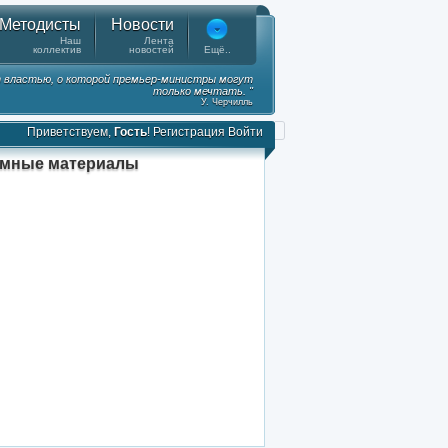
Методисты
Новости
Наш
Лента
коллектив
новостей
Ещё..
 властью, о которой премьер-министры могут
только мечтать. "
У. Черчилль
Приветствуем,
Гость
!
Регистрация
Войти
амные материалы