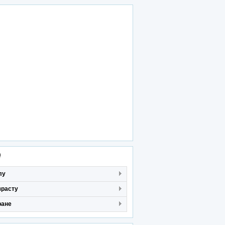
р
лу
зрасту
ране