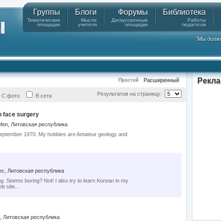
Группы
Блоги
Форумы
Библиотека
Тематические
Мысли
Дискуссионные
Работы
площадки
учителя
площадки
педагогов
"Мы должн
Рекл
Простой
Расширенный
Результатов на страницу:
С фото
В сети
 face surgery
fen, Литовская республика
eptember 1970. My hobbies are Amateur geology and
c, Литовская республика
g. Seems boring? Not! I also try to learn Korean in my
b site...
k, Литовская республика