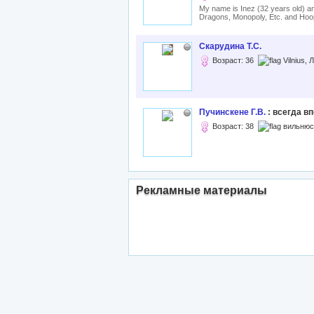
My name is Inez (32 years old) 
Dragons, Monopoly, Etc. and Hoo
Скарудина Т.С.
Возраст: 36
Vilnius,
Пучинскене Г.В.
: всегда в
Возраст: 38
вильнюс,
Рекламные материалы