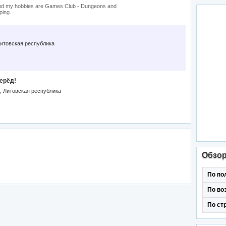
and my hobbies are Games Club - Dungeons and
ping.
 Литовская республика
перёд!
 Литовская республика
Обзо
По по
По во
По ст