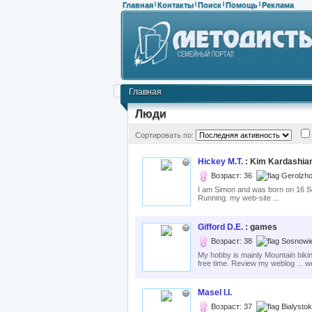
Главная
Контакты
Поиск
Помощь
Реклама
|
|
|
|
Главная
Люди
Сортировать по:
Hickey M.T.
: Kim Kardashian
Возраст: 36
Gerolzho
I am Simon and was born on 16 S
Running. my web-site ...
Gifford D.E.
: games
Возраст: 38
Sosnowie
My hobby is mainly Mountain bikin
free time. Review my weblog ... we
Masel I.I.
Возраст: 37
Bialysto