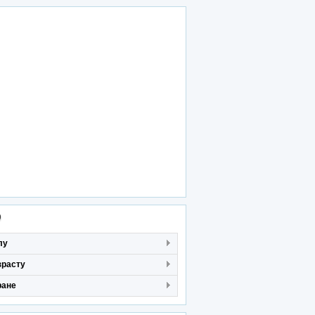
р
лу
зрасту
ране