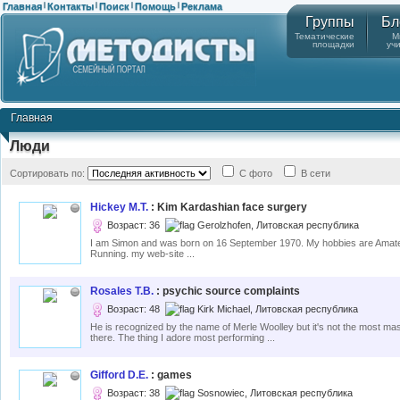
Главная
Контакты
Поиск
Помощь
Реклама
|
|
|
|
Группы
Бл
Тематические
М
площадки
уч
Главная
Люди
Сортировать по:
С фото
В сети
Hickey M.T.
: Kim Kardashian face surgery
Возраст: 36
Gerolzhofen, Литовская республика
I am Simon and was born on 16 September 1970. My hobbies are Amat
Running. my web-site ...
Rosales T.B.
: psychic source complaints
Возраст: 48
Kirk Michael, Литовская республика
He is recognized by the name of Merle Woolley but it's not the most masu
there. The thing I adore most performing ...
Gifford D.E.
: games
Возраст: 38
Sosnowiec, Литовская республика