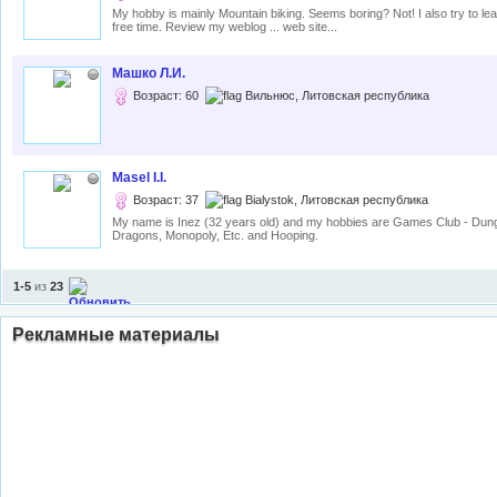
My hobby is mainly Mountain biking. Seems boring? Not! I also try to le
free time. Review my weblog ... web site...
Машко Л.И.
Возраст: 60
Вильнюс, Литовская республика
Masel I.I.
Возраст: 37
Bialystok, Литовская республика
My name is Inez (32 years old) and my hobbies are Games Club - Du
Dragons, Monopoly, Etc. and Hooping.
1-5
из
23
Рекламные материалы