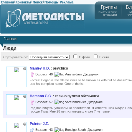
Главная
Контакты
Поиск
Помощь
Реклама
|
|
|
|
Группы
Бл
Тематические
М
площадки
уч
Главная
Люди
Сортировать по:
С фото
В сети
Manley H.D.
: psychics
Возраст: 40
Amsterdam, Джорджия
Forrest Bogan is the title he loves to be known as with but he doesn't li
use his complete name. One of the is...
Hamann G.C.
: казино вулкан обезьянки
Возраст: 57
Vorstandrevier, Джорджия
Рад вас видеть, уважаемые посетители. Я известен как Фёдор Павл
городе Тула. Мне 28 лет, из которых я уже 7 лет увле...
Pointer J.Z.
Возраст: 43
Bendigo South, Джорджия