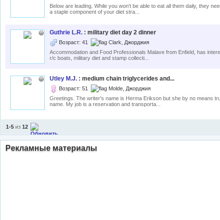
Below are leading. While you won't be able to eat all them daily, they ne
a staple component of your diet stra...
Guthrie L.R.
: military diet day 2 dinner
Возраст: 41
Clark, Джорджия
Accommodation and Food Professionals Malave from Enfield, has intere
r/c boats, military diet and stamp collecti...
Utley M.J.
: medium chain triglycerides and...
Возраст: 51
Molde, Джорджия
Greetings. The writer's name is Herma Erikson but she by no means tru
name. My job is a reservation and transporta...
1-5
из
12
Рекламные материалы