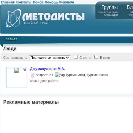
Главная
Контакты
Поиск
Помощь
Реклама
|
|
|
|
Группы
Бл
Тематические
М
площадки
уч
Главная
Люди
Сортировать по:
С фото
В сети
Джумакулиева М.А.
Возраст: 54
Туркменабат, Туркменистан
семья дети работа
Рекламные материалы