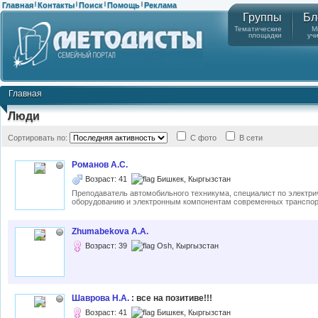
Главная
Контакты
Поиск
Помощь
Реклама
|
|
|
|
Группы
Бл
Тематические
М
площадки
уч
Главная
Люди
Сортировать по:
С фото
В сети
Романов А.С.
Возраст: 41
Бишкек, Кыргызстан
Преподаватель автомобильного техникума, специалист по электр
оборудованию и электронным компонентам современных транспорт
Zhumabekova A.A.
Возраст: 39
Osh, Кыргызстан
Шаврова Н.А.
: все на позитиве!!!
Возраст: 41
Бишкек, Кыргызстан