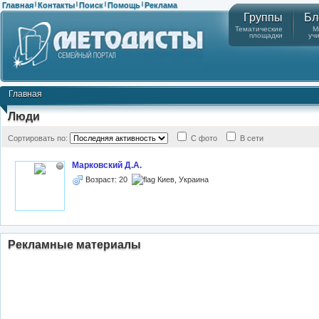
Главная
Контакты
Поиск
Помощь
Реклама
|
|
|
|
Группы
Бл
Тематические
М
площадки
уч
Главная
Люди
Сортировать по:
С фото
В сети
Марковский Д.А.
Возраст: 20
Киев, Украина
Рекламные материалы