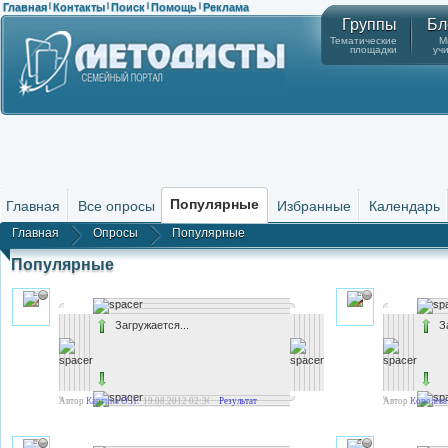
Главная
Контакты
Поиск
Помощь
Реклама
|
|
|
|
Группы
Бл
Тематические
М
площадки
уч
Популярные
Главная
Все опросы
Избранные
Календарь
Главная
Опросы
Популярные
Популярные
Загружается...
З
Автор
Каргина О.И.
19.08.2012 02:36
Результат
Автор
Королёва