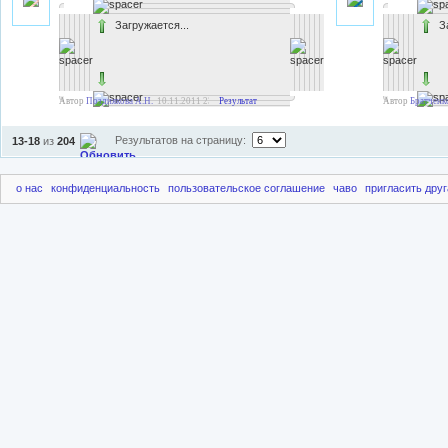
Загружается...
З
Автор
Позднякова А.Н.
10.11.2011 23:48
Результат
Автор
Братченко
Результатов на страницу:
13-18
из
204
о нас
конфиденциальность
пользовательское соглашение
чаво
пригласить друг