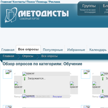
Главная
Контакты
Поиск
Помощь
Реклама
|
|
|
|
Группы
Бл
Тематические
М
площадки
уч
Все опросы
Главная
Популярные
Избранные
Календарь
Главная
Опросы
Все опросы
Обзор опросов по категориям: Обучение
Загружается...
З
Автор
Оданович М.В.
20.04.2011 05:02
Результат
Автор
Шурупов 