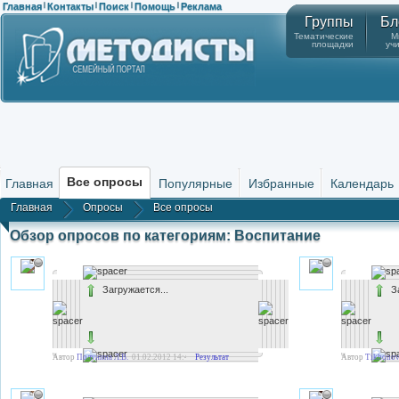
Главная
Контакты
Поиск
Помощь
Реклама
|
|
|
|
Группы
Бл
Тематические
М
площадки
уч
Все опросы
Главная
Популярные
Избранные
Календарь
Главная
Опросы
Все опросы
Обзор опросов по категориям: Воспитание
Загружается...
З
Автор
Полунина Л.В.
01.02.2012 14:47
Результат
Автор
Tikhonov 